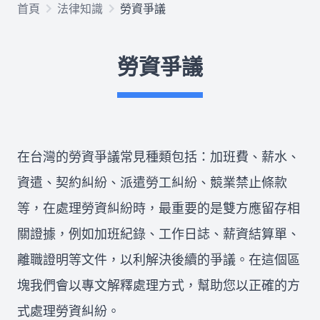
首頁
法律知識
勞資爭議
欠錢不還
勞資爭議
律師推薦
關於我們
在台灣的勞資爭議常見種類包括：加班費、薪水、
合作律師
資遣、契約糾紛、派遣勞工糾紛、競業禁止條款
等，在處理勞資糾紛時，最重要的是雙方應留存相
關證據，例如加班紀錄、工作日誌、薪資結算單、
所有文章
免費法律諮詢
離職證明等文件，以利解決後續的爭議。在這個區
塊我們會以專文解釋處理方式，幫助您以正確的方
式處理勞資糾紛。