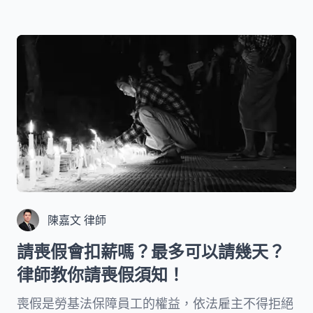
陳嘉文 律師
請喪假會扣薪嗎？最多可以請幾天？
律師教你請喪假須知！
喪假是勞基法保障員工的權益，依法雇主不得拒絕