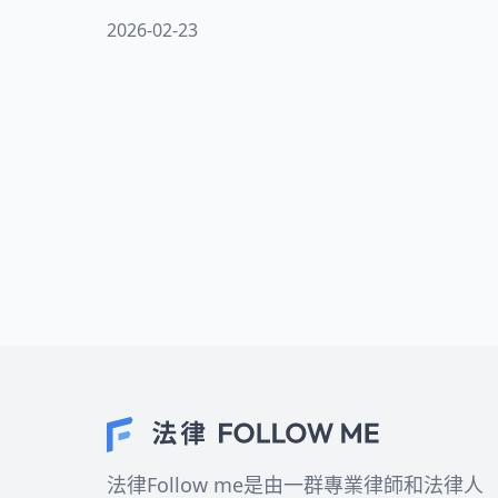
會或勞資會議同意，更重要的是必須取得
2026-02-23
勞工本人的同意。即使你事先答應配合加
班，仍然可以因為健康狀況或其他正當理
由拒絕。如果雇主以威脅、強迫的方式施
壓，或者超過法定加班時數上限，這些行
為都可能觸法受罰。了解勞動權益保障的
相關規定，不僅是保護自己，更是建立健
康勞資關係的第一步。讓我們一起深入了
解你的權益！
法律Follow me是由一群專業律師和法律人