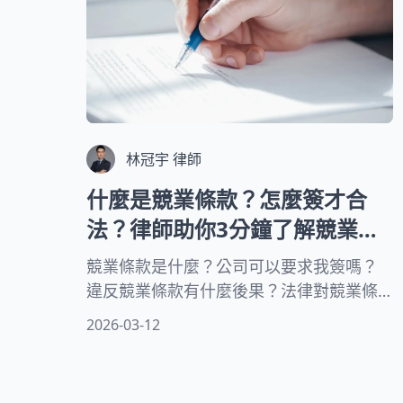
林冠宇 律師
什麼是競業條款？怎麼簽才合
法？律師助你3分鐘了解競業條
款
競業條款是什麼？公司可以要求我簽嗎？
違反競業條款有什麼後果？法律對競業條
款有什麼規定？保密條款跟競業條款有什
2026-03-12
麼不同？競業條款條件、案例、必要內容
和違約後果，本文讓律師一次帶您看仔
細！