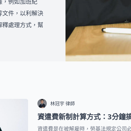
據，例如加班紀
師和法律人一同組成的團隊，致
如何撰寫離婚協議書，或者想了
力為複雜的法律問題提供專業且
解在面臨家暴、外遇等情況下是
等文件，以利解決
易懂的視覺化處理流程，協助民
否可以提出訴訟離婚，您都可以
眾一步一步解決問題。
解釋處理方式，幫
在下方的文章中找到詳細的解
答。我們希望透過這些資訊，能
夠幫助您克服婚姻中的困境，並
為您的未來帶來更好的展望。
林冠宇 律師
資遣費新制計算方式：3分鐘
資遣費是在被解雇時，勞基法規定公司