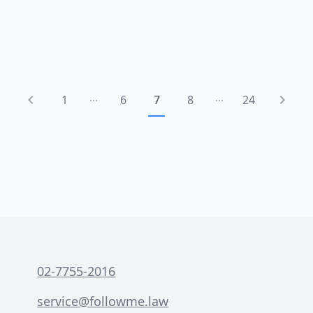
常說的員工守則，它明確規範了工作時
間、休息休假、薪資福利、工作紀律等重
要事項。本指南將由專業律師帶您深入了
解員工守則範本的撰寫要點，包括法律規
定、必備條款、常見錯誤，以及如何客製
...
...
化一份真正適合您企業的企業員工手冊。
1
6
7
8
24
02-7755-2016
service@followme.law