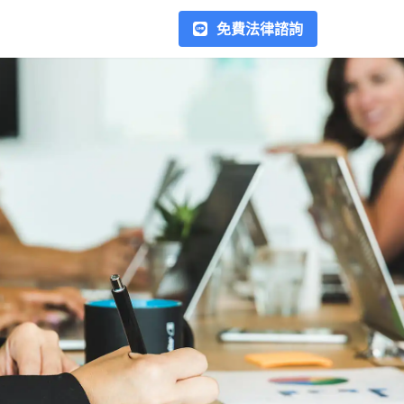
免費法律諮詢
勞資爭議
在台灣的勞資爭議常見種類包
括：加班費、薪水、資遣、契約
糾紛、派遣勞工糾紛、競業禁止
條款等，在處理勞資糾紛時，最
重要的是雙方應留存相關證據，
欠錢不還
例如加班紀錄、工作日誌、薪資
當借錢給他人時，若沒有簽署任
結算單、離職證明等文件，以利
何書面協議，如簽借據或本票，
解決後續的爭議。在這個區塊我
是否代表就失去追回借款的權
們會以專文解釋處理方式，幫助
利？在這裡，我們將介紹如何運
您以正確的方式處理勞資糾紛。
用法律手段，例如支付命令、本
合作律師
票裁定、假扣押、強制執行，以
合作律師超過70位，以專業的角
及相關民事訴訟程序，來合法地