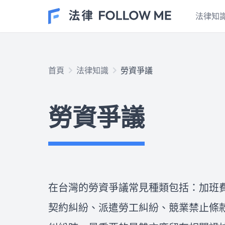
法律知
民事案件
首頁
法律知識
勞資爭議
在台灣的民事案件有許多種類，
也是最貼近大家生活的案件種
勞資爭議
類！這個專區的文章包含了土地
不動產、房屋租賃、抵押等等民
法上常見的種類，以及最重要的
車禍案件
證據保全、訴訟的時效性和程序
發生交通事故後應該怎麼處理？
或和解方式，如果看完文章想尋
車禍處理流程有SOP嗎？報警後
求專業的法律協助，歡迎點擊右
多久可以拿到車禍初判表？車禍
下方按鈕，與我們開始免費線上
和解有哪些陷阱？車禍調解如何
在台灣的勞資爭議常見種類包括：加班
法律諮詢！
進行？什麼時間點聯繫保險公
律師推薦
契約糾紛、派遣勞工糾紛、競業禁止條
司？肇事逃逸的後果是什麼？ 
請律師的費用不便宜，所以如何
專業律師教您如何保障自身權