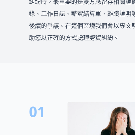
糾紛時，最重要的是雙方應留存相關證
找到值得信任的律師就更是重
益，一步步處理車禍後續的問
要！在這邊我們將會介紹如何評
題！
錄、工作日誌、薪資結算單、離職證明
估委任律師費用、全台各縣市的
民事、刑事、離婚和不動產律師
後續的爭議。在這個區塊我們會以專文
推薦，一次整理出所有找律師的
助您以正確的方式處理勞資糾紛。
重點，幫你找到適合您的好律
師！
01