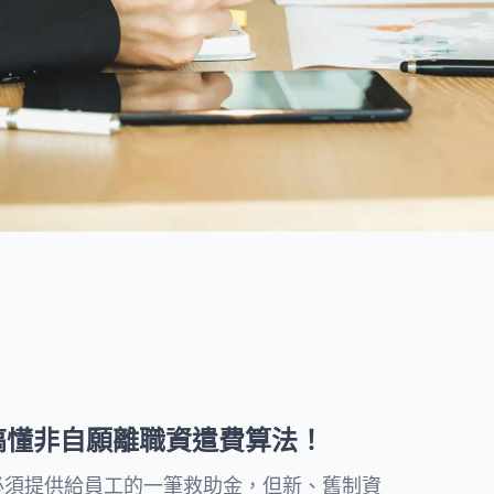
度提供親民的法律知識文章，並
討回您的債權。
附上流程和注意事項協助民眾處
理日常法律問題。
所有文章
搞懂非自願離職資遣費算法！
必須提供給員工的一筆救助金，但新、舊制資