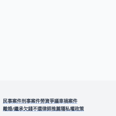
隨意扣薪。本文將為您詳細說明合法程序
的關鍵要素。包括如何建立客觀的績效評
估制度、提供改善機會，以及確保程序的
正當性。我們也會解釋懲戒權的種類，說
明哪些情況下員工表現不佳減薪是被允許
的，哪些做法會觸犯法律。
民事案件
刑事案件
勞資爭議
車禍案件
離婚/繼承
欠錢不還
律師推薦
隱私權政策