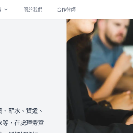
識
關於我們
合作律師
刑事案件
刑事案件一經提告，都會面臨偵
查階段、是否起訴，以及起訴後
的審判和判決確定及執行。 如果
您收到了警詢筆錄通知書、偵查
庭通知書或法院開庭通知書卻不
離婚/繼承
知道應該如何妥適處理，建議您
在這裡，我們將提供有關台灣離
盡快和律師進行諮詢，以保障自
婚的三種方式的詳細介紹：協議
己的權益並拿到最有利的結果。
離婚、調解離婚和訴訟離婚。此
外，我們還將說明離婚需要注意
費、薪水、資遣、
的事項，包括孩子的監護權、扶
關於我們
款等，在處理勞資
讓
養費、探視權，以及夫妻共同財
法律Follow me是由一群專業律
產的分配。如果您想進一步了解