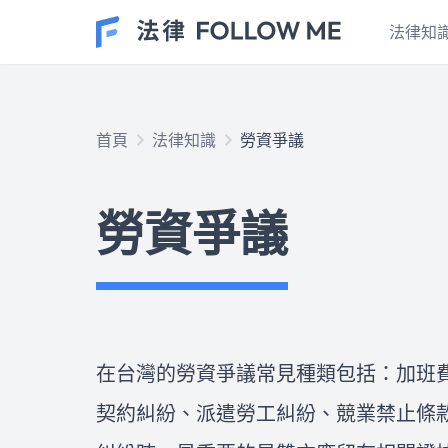
法律知
民事案件
首頁
法律知識
勞資爭議
在台灣的民事案件有許多種類，
也是最貼近大家生活的案件種
勞資爭議
類！這個專區的文章包含了土地
不動產、房屋租賃、抵押等等民
法上常見的種類，以及最重要的
車禍案件
證據保全、訴訟的時效性和程序
發生交通事故後應該怎麼處理？
或和解方式，如果看完文章想尋
車禍處理流程有SOP嗎？報警後
求專業的法律協助，歡迎點擊右
多久可以拿到車禍初判表？車禍
下方按鈕，與我們開始免費線上
和解有哪些陷阱？車禍調解如何
在台灣的勞資爭議常見種類包括：加班
法律諮詢！
進行？什麼時間點聯繫保險公
律師推薦
契約糾紛、派遣勞工糾紛、競業禁止條
司？肇事逃逸的後果是什麼？ 
請律師的費用不便宜，所以如何
專業律師教您如何保障自身權