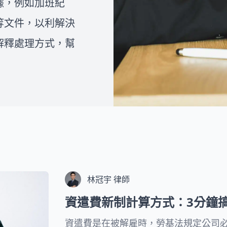
據，例如加班紀
師和法律人一同組成的團隊，致
如何撰寫離婚協議書，或者想了
力為複雜的法律問題提供專業且
解在面臨家暴、外遇等情況下是
等文件，以利解決
易懂的視覺化處理流程，協助民
否可以提出訴訟離婚，您都可以
眾一步一步解決問題。
解釋處理方式，幫
在下方的文章中找到詳細的解
答。我們希望透過這些資訊，能
夠幫助您克服婚姻中的困境，並
為您的未來帶來更好的展望。
林冠宇 律師
資遣費新制計算方式：3分鐘
資遣費是在被解雇時，勞基法規定公司