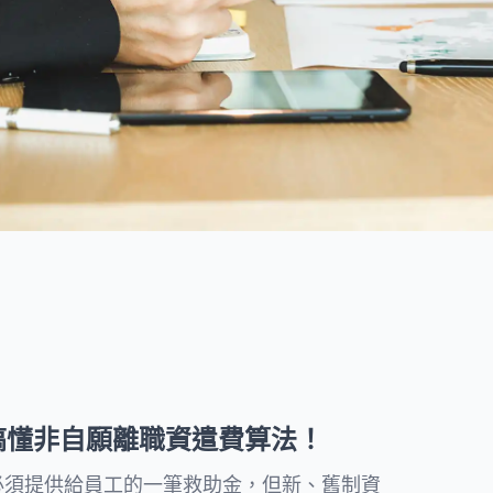
度提供親民的法律知識文章，並
討回您的債權。
附上流程和注意事項協助民眾處
理日常法律問題。
所有文章
搞懂非自願離職資遣費算法！
必須提供給員工的一筆救助金，但新、舊制資