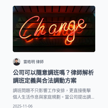
法，政府機關對申訴資料都必須嚴格保
密。如果公務員違反規定洩漏檢舉人資
訊，將面臨行政責任、刑事責任，甚至要
負擔民事賠償。
雷皓明 律師
公司可以隨意調班嗎？律師解析
調班定義與合法調動方案
調班問題不只影響工作安排，更直接衝擊
個人生活作息與家庭規劃。當公司提出調
班要求時，許多人不知道該如何回應。擔
2025-11-06