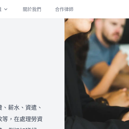
識
關於我們
合作律師
刑事案件
刑事案件一經提告，都會面臨偵
查階段、是否起訴，以及起訴後
的審判和判決確定及執行。 如果
您收到了警詢筆錄通知書、偵查
庭通知書或法院開庭通知書卻不
離婚/繼承
知道應該如何妥適處理，建議您
在這裡，我們將提供有關台灣離
盡快和律師進行諮詢，以保障自
婚的三種方式的詳細介紹：協議
己的權益並拿到最有利的結果。
離婚、調解離婚和訴訟離婚。此
外，我們還將說明離婚需要注意
費、薪水、資遣、
的事項，包括孩子的監護權、扶
關於我們
款等，在處理勞資
讓
養費、探視權，以及夫妻共同財
法律Follow me是由一群專業律
產的分配。如果您想進一步了解