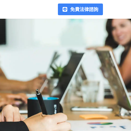
免費法律諮詢
勞資爭議
在台灣的勞資爭議常見種類包
括：加班費、薪水、資遣、契約
糾紛、派遣勞工糾紛、競業禁止
條款等，在處理勞資糾紛時，最
重要的是雙方應留存相關證據，
欠錢不還
例如加班紀錄、工作日誌、薪資
當借錢給他人時，若沒有簽署任
結算單、離職證明等文件，以利
何書面協議，如簽借據或本票，
解決後續的爭議。在這個區塊我
是否代表就失去追回借款的權
們會以專文解釋處理方式，幫助
利？在這裡，我們將介紹如何運
您以正確的方式處理勞資糾紛。
用法律手段，例如支付命令、本
合作律師
票裁定、假扣押、強制執行，以
合作律師超過70位，以專業的角
及相關民事訴訟程序，來合法地