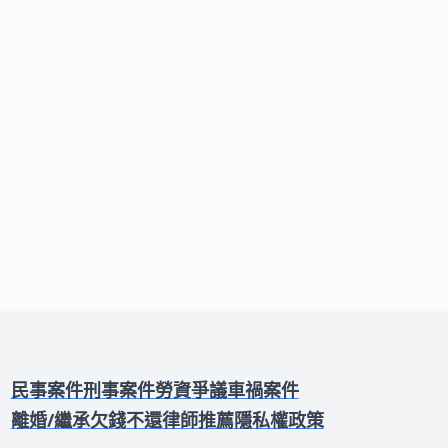
定以及雇主調動權限等方面的差異。無論
您是勞工還是雇主，了解休息日和例假的
法律區別，不僅能保障自身勞工權益，也
能避免不必要的勞資糾紛。
民事案件
刑事案件
勞資爭議
車禍案件
離婚/繼承
欠錢不還
律師推薦
隱私權政策