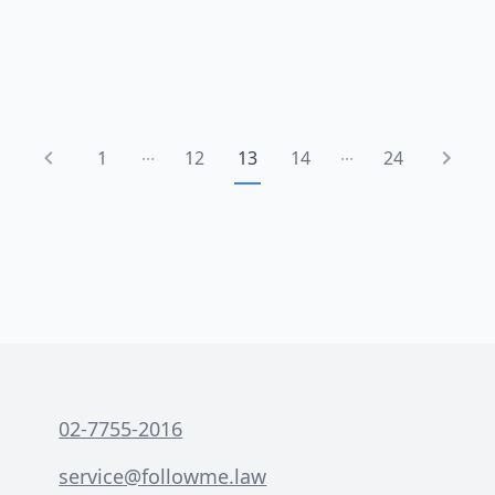
心拒絕會影響工作表現，但接受又可能打
亂生活節奏。其實，員工權益在調班議題
上是受到法律保障的。根據勞動法規，雇
主不能單方面任意變更員工的工作時間。
本文將從法律角度深入分析調班的合法性
...
...
界限，幫助你了解面對公司可以隨意調班
1
12
13
14
24
嗎這個問題時，如何適當回應並保護自身
權益。
02-7755-2016
service@followme.law