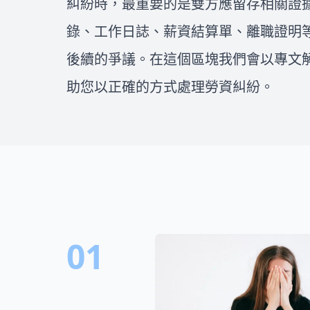
糾紛時，最重要的是雙方應留存相關證
找到值得信任的律師就更是重
益，一步步處理車禍後續的問
要！在這邊我們將會介紹如何評
題！
錄、工作日誌、薪資結算單、離職證明
估委任律師費用、全台各縣市的
民事、刑事、離婚和不動產律師
後續的爭議。在這個區塊我們會以專文
推薦，一次整理出所有找律師的
助您以正確的方式處理勞資糾紛。
重點，幫你找到適合您的好律
師！
01