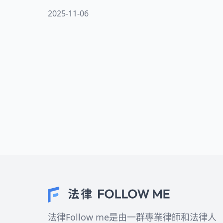
薪資，雇主可以減少勞健保費用以及退休
2025-11-06
金提撥。根據規定，勞工保險的保費中，
雇主須負擔70%的費用。這種做法不僅涉及
複雜的稅務風險，更直接影響您的勞保給
付和退休保障。當公司不承認高薪低報
時，千萬不要默默承受。
法律Follow me是由一群專業律師和法律人