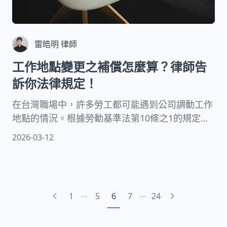
雷皓明 律師
工作地點變更之補償怎麼算？律師告
訴你法律規定！
在台灣職場中，許多勞工都可能遇到公司調動工作
地點的情況。根據勞動基準法第10條之1的規定，
雇主雖然擁有調動員工的管理權，但必須遵守「調
2026-03-12
動五原則」，其中特別強調，當調動距離過遠時，
雇主應提供必要的協助，這項規定保障了勞工地點
調動權益，確保員工不會因為公司決策而承受過度
負擔。
...
...
1
5
6
7
24