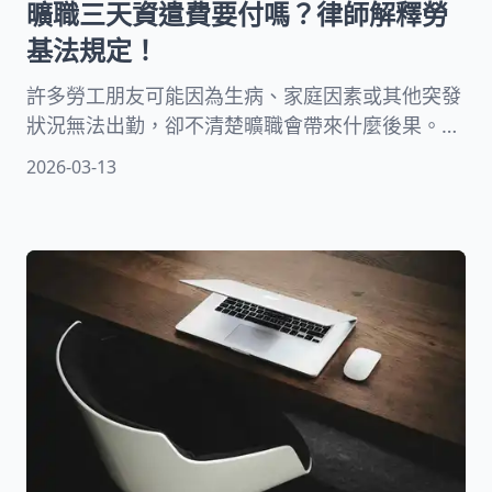
曠職三天資遣費要付嗎？律師解釋勞
基法規定！
許多勞工朋友可能因為生病、家庭因素或其他突發
狀況無法出勤，卻不清楚曠職會帶來什麼後果。尤
其是聽說「曠職三天就會被開除」這樣的說法，更
2026-03-13
讓人感到擔心。究竟曠職三天資遣費的問題該怎麼
處理？這篇文章將為您詳細說明。