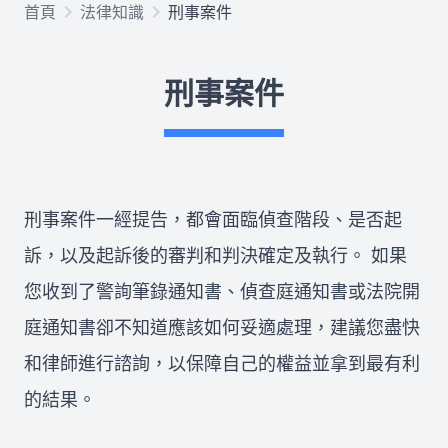
首頁
法律知識
刑事案件
欠錢不還
刑事案件
律師推薦
關於我們
刑事案件一經提告，都會面臨偵查階段、是否起
合作律師
訴，以及起訴後的審判和判決確定及執行。 如果
您收到了警詢筆錄通知書、偵查庭通知書或法院開
庭通知書卻不知道應該如何妥適處理，建議您盡快
所有文章
免費法律諮詢
和律師進行諮詢，以保障自己的權益並拿到最有利
的結果。