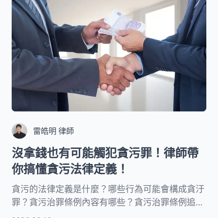
雷皓明 律師
沒拿錢也有可能觸犯貪污罪！律師帶
你搞懂貪污法律定義！
貪污的法律定義是什麼？哪些行為可能會構成貪汙
罪？貪污治罪條例內容有哪些？貪污治罪條例追訴
期多長？別以為只有公務員會觸犯貪污罪！本文律