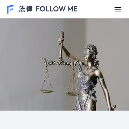
民事案件
刑事案件
勞資爭議
車禍案件
離婚/繼承