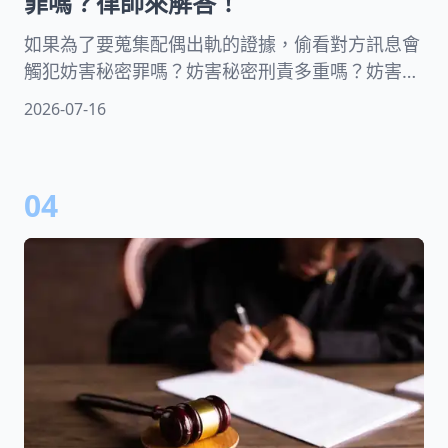
罪嗎？律師來解答！
如果為了要蒐集配偶出軌的證據，偷看對方訊息會
觸犯妨害秘密罪嗎？妨害秘密刑責多重嗎？妨害秘
密罪和解有用嗎？本文中律師將分享妨害秘密罪的
2026-07-16
定義及構成要件，並提供提吿流程以及如何蒐證才
不會觸犯妨害秘密，協助你保障自己的權益！
04