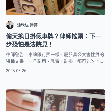
鍾欣紘 律師
偷天換日掛假車牌？律師搖頭：下一
步恐怕是法院見！
律師警告：車牌跟行照一樣，屬於具公文書性質的
特種文書，一旦亂用、亂賣、亂掛，都可能吃上刑
責。根據《刑法》，最高可判1年有期徒刑、拘
2025-05-26
役，或罰鍰9千元！想炫、想躲、想省麻煩？先想
清楚代價有多大！