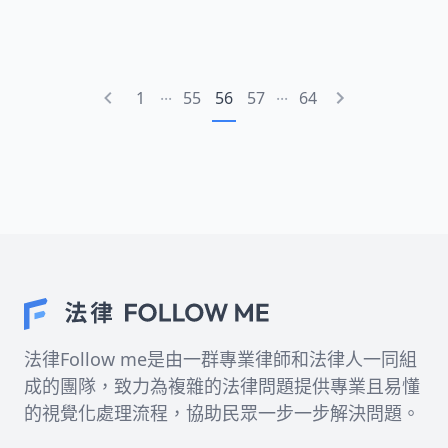
又被允許。非法墮胎不僅對女性健康埋下隱患，還
可能讓當事人背負刑責！究竟台灣的墮胎法規如何
規範？哪些情況合法，哪些行為違法？最新法規動
...
...
1
55
56
57
64
態又帶來什麼變化？本文將全面解密，帶你看懂台
灣墮胎法律的真相與爭議！
法律Follow me是由一群專業律師和法律人一同組
成的團隊，致力為複雜的法律問題提供專業且易懂
的視覺化處理流程，協助民眾一步一步解決問題。