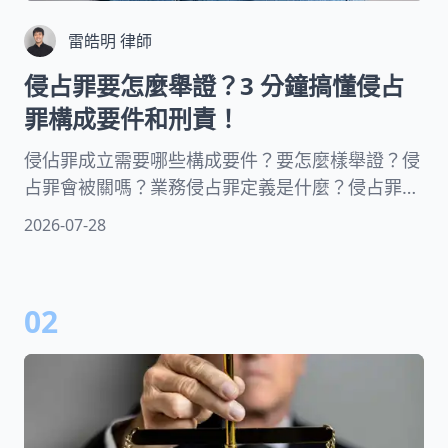
雷皓明 律師
侵占罪要怎麼舉證？3 分鐘搞懂侵占
罪構成要件和刑責！
侵佔罪成立需要哪些構成要件？要怎麼樣舉證？侵
占罪會被關嗎？業務侵占罪定義是什麼？侵占罪是
公訴罪嗎？侵占罪和解後還有沒有刑責？律師帶你
2026-07-28
了解侵占罪法律知識並分享侵占罪案例！
02