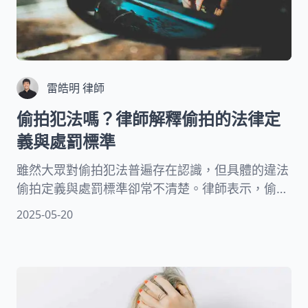
雷皓明 律師
偷拍犯法嗎？律師解釋偷拍的法律定
義與處罰標準
雖然大眾對偷拍犯法普遍存在認識，但具體的違法
偷拍定義與處罰標準卻常不清楚。律師表示，偷拍
罪的構成要件包括非公開、無故等，最高可處7年
2025-05-20
有期徒刑。除了刑事責任，違法偷拍還可能需要承
擔民事損害賠償。即使沒拍到畫面，仍可能構成性
騷擾防治法的性騷擾行為。了解偷拍法律，才能有
效遏止偷拍歪風。