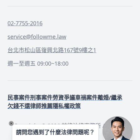
02-7755-2016
service@followme.law
台北市松山區復興北路167號9樓之1
週一至週五 09:00~18:00
民事案件
刑事案件
勞資爭議
車禍案件
離婚/繼承
欠錢不還
律師推薦
隱私權政策
Copyright ©
2026
喆律法律事務所 All rights
請問您遇到了什麼法律問題呢？
reserved.