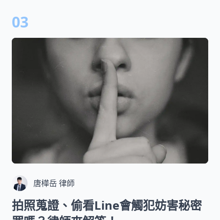
03
唐樺岳 律師
拍照蒐證、偷看Line會觸犯妨害秘密