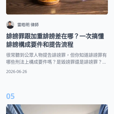
雷皓明 律師
誹謗罪跟加重誹謗差在哪？一次搞懂
誹謗構成要件和提告流程
很常聽到公眾人物提告誹謗罪，但你知道誹謗罪有
哪些刑法上構成要件嗎？是毀謗罪還是誹謗罪？單
純罵髒話會觸犯誹謗罪嗎？加重誹謗罪又是什麼？
2026-06-26
在匿名網站上按讚也會被告嗎？誹謗罪提告期限有
多長？律師將帶你一次了解哪些話可能會構成誹謗
罪、如何舉證跟提告！
05