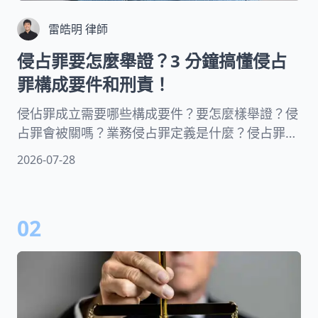
雷皓明 律師
侵占罪要怎麼舉證？3 分鐘搞懂侵占
罪構成要件和刑責！
侵佔罪成立需要哪些構成要件？要怎麼樣舉證？侵
占罪會被關嗎？業務侵占罪定義是什麼？侵占罪是
公訴罪嗎？侵占罪和解後還有沒有刑責？律師帶你
2026-07-28
了解侵占罪法律知識並分享侵占罪案例！
02