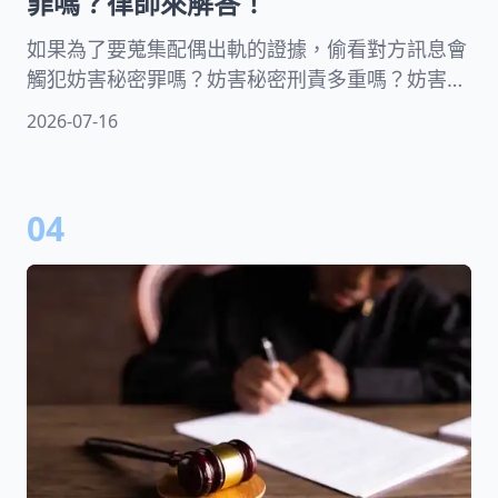
罪嗎？律師來解答！
如果為了要蒐集配偶出軌的證據，偷看對方訊息會
觸犯妨害秘密罪嗎？妨害秘密刑責多重嗎？妨害秘
密罪和解有用嗎？本文中律師將分享妨害秘密罪的
2026-07-16
定義及構成要件，並提供提吿流程以及如何蒐證才
不會觸犯妨害秘密，協助你保障自己的權益！
04