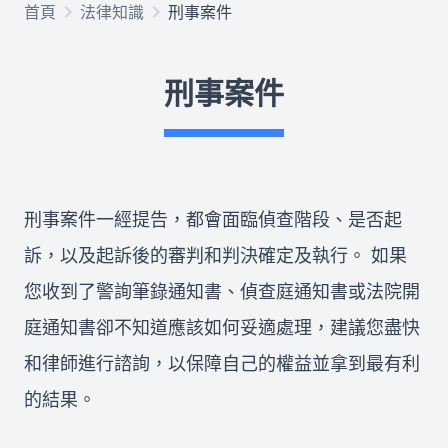
首頁
法律知識
刑事案件
欠錢不還
刑事案件
律師推薦
關於我們
刑事案件一經提告，都會面臨偵查階段、是否起
合作律師
訴，以及起訴後的審判和判決確定及執行。 如果
您收到了警詢筆錄通知書、偵查庭通知書或法院開
庭通知書卻不知道應該如何妥適處理，建議您盡快
所有文章
免費法律諮詢
和律師進行諮詢，以保障自己的權益並拿到最有利
的結果。