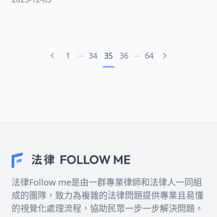
持續的言語侮辱、謾罵和情緒操控。這些行為看似
無形，卻能對受害者造成長期的精神痛苦。言語威
脅更是其中一種嚴重的表現形式。透過法律專業角
度的分析，我們將幫助您全面認識精神騷擾的各個
...
...
1
34
35
36
64
面向。
法律Follow me是由一群專業律師和法律人一同組
成的團隊，致力為複雜的法律問題提供專業且易懂
的視覺化處理流程，協助民眾一步一步解決問題。