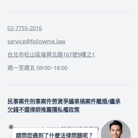
02-7755-2016
service@followme.law
台北市松山區復興北路167號9樓之1
週一至週五 09:00~18:00
民事案件
刑事案件
勞資爭議
車禍案件
離婚/繼承
欠錢不還
律師推薦
隱私權政策
Copyright ©
2026
喆律法律事務所 All rights
請問您遇到了什麼法律問題呢？
reserved.