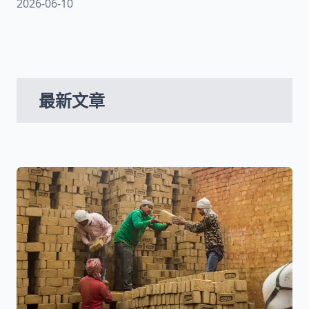
2026-06-10
師將帶你認識貪污、公務人員貪污治罪條例並用貪
污判例帶你完整認識貪汙罪！
最新文章