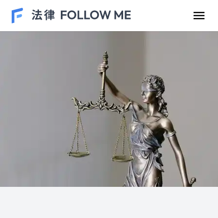
民事案件
刑事案件
勞資爭議
車禍案件
離婚/繼承