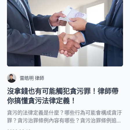
雷皓明 律師
沒拿錢也有可能觸犯貪污罪！律師帶
你搞懂貪污法律定義！
貪污的法律定義是什麼？哪些行為可能會構成貪汙
罪？貪污治罪條例內容有哪些？貪污治罪條例追訴
期多長？別以為只有公務員會觸犯貪污罪！本文律