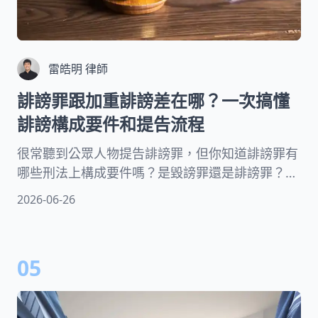
雷皓明 律師
誹謗罪跟加重誹謗差在哪？一次搞懂
誹謗構成要件和提告流程
很常聽到公眾人物提告誹謗罪，但你知道誹謗罪有
哪些刑法上構成要件嗎？是毀謗罪還是誹謗罪？單
純罵髒話會觸犯誹謗罪嗎？加重誹謗罪又是什麼？
2026-06-26
在匿名網站上按讚也會被告嗎？誹謗罪提告期限有
多長？律師將帶你一次了解哪些話可能會構成誹謗
罪、如何舉證跟提告！
05