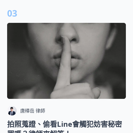
03
唐樺岳 律師
拍照蒐證、偷看Line會觸犯妨害秘密