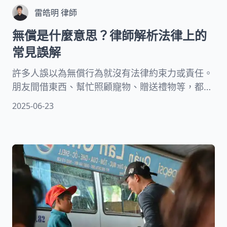
雷皓明 律師
無償是什麼意思？律師解析法律上的
常見誤解
許多人誤以為無償行為就沒有法律約束力或責任。
朋友間借東西、幫忙照顧寵物、贈送禮物等，都屬
於日常的無償行為，但這些行為在法律上仍有其意
2025-06-23
義和效力。本文將從專業角度出發，解析台灣法律
體系中「無償」的定義及應用範圍。我們會探討無
償與有償契約的區別、常見類型及相關責任，幫助
您正確理解這些概念，避免因誤解而陷入不必要的
糾紛。