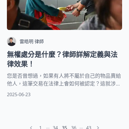
雷皓明 律師
無權處分是什麼？律師詳解定義與法
律效果！
您是否曾想過，如果有人將不屬於自己的物品賣給
他人，這筆交易在法律上會如何被認定？這就涉及
了無權處分的概念。在台灣的法律體系中，當一個
2025-06-23
人未經授權就處分不屬於自己的財產時，便構成了
這種情況。
...
...
1
34
35
36
43