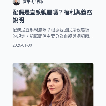
雷皓明 律師
配偶是直系親屬嗎？權利與義務
說明
配偶是直系親屬嗎？根據我國民法親屬編
的規定，親屬關係主要分為血親與姻親兩
大類，血親又細分為直系血親與旁系血
2026-01-30
親，直系血親指的是生下自己的人，如父
母、祖父母，以及自己生下的人，如子
女、孫子女。了解配偶的法律地位十分重
要，因為這不僅關係到繼承權、醫療決定
權、稅務優惠等多項權利與義務。本文將
為您詳細說明配偶與直系親屬的根本差
異，以及這些差異如何影響您的日常生活
和法律權益。