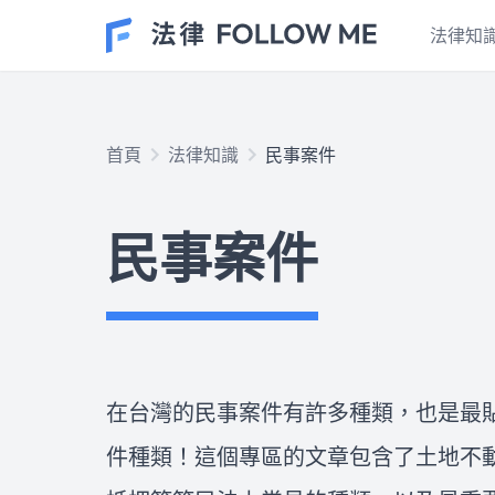
法律知
民事案件
首頁
法律知識
民事案件
在台灣的民事案件有許多種類，
也是最貼近大家生活的案件種
民事案件
類！這個專區的文章包含了土地
不動產、房屋租賃、抵押等等民
法上常見的種類，以及最重要的
車禍案件
證據保全、訴訟的時效性和程序
發生交通事故後應該怎麼處理？
或和解方式，如果看完文章想尋
車禍處理流程有SOP嗎？報警後
求專業的法律協助，歡迎點擊右
多久可以拿到車禍初判表？車禍
下方按鈕，與我們開始免費線上
和解有哪些陷阱？車禍調解如何
在台灣的民事案件有許多種類，也是最
法律諮詢！
進行？什麼時間點聯繫保險公
律師推薦
件種類！這個專區的文章包含了土地不
司？肇事逃逸的後果是什麼？ 
請律師的費用不便宜，所以如何
專業律師教您如何保障自身權