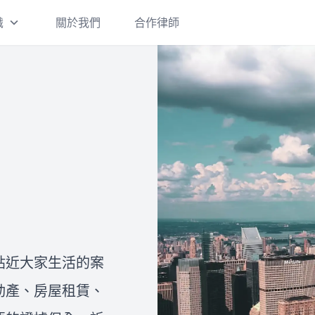
識
關於我們
合作律師
刑事案件
刑事案件一經提告，都會面臨偵
查階段、是否起訴，以及起訴後
的審判和判決確定及執行。 如果
您收到了警詢筆錄通知書、偵查
庭通知書或法院開庭通知書卻不
離婚/繼承
知道應該如何妥適處理，建議您
在這裡，我們將提供有關台灣離
盡快和律師進行諮詢，以保障自
婚的三種方式的詳細介紹：協議
己的權益並拿到最有利的結果。
離婚、調解離婚和訴訟離婚。此
外，我們還將說明離婚需要注意
貼近大家生活的案
的事項，包括孩子的監護權、扶
關於我們
動產、房屋租賃、
讓
養費、探視權，以及夫妻共同財
法律Follow me是由一群專業律
產的分配。如果您想進一步了解