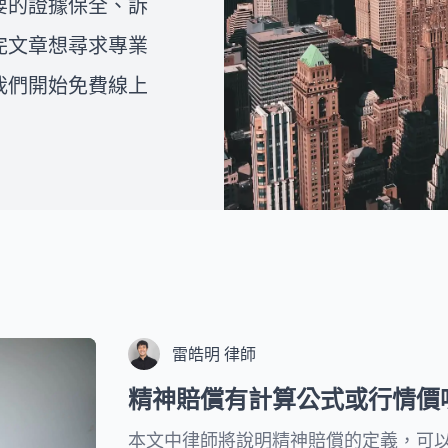
要的證據保全、訴
師和法律人一同組成的團隊，致
如何撰寫離婚協議書，或者想了
力為複雜的法律問題提供專業且
解在面臨家暴、外遇等情況下是
完文章想尋求專業
易懂的視覺化處理流程，協助民
否可以提出訴訟離婚，您都可以
眾一步一步解決問題。
我們開始免費線上
在下方的文章中找到詳細的解
答。我們希望透過這些資訊，能
夠幫助您克服婚姻中的困境，並
為您的未來帶來更好的展望。
雷皓明 律師
精神賠償有計算公式或行情價
本文中律師將說明精神賠償的定義，可