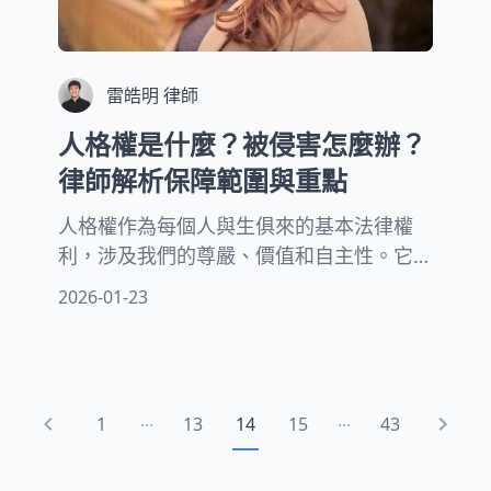
雷皓明 律師
人格權是什麼？被侵害怎麼辦？
律師解析保障範圍與重點
人格權作為每個人與生俱來的基本法律權
利，涉及我們的尊嚴、價值和自主性。它
包含姓名、身體、健康、名譽、自由、信
2026-01-23
用、隱私及貞操等多方面的保障。隨著科
技發展和社交媒體普及，侵害個人權益的
情況日益增加。本文中律師將幫您了解人
格權保障的範圍和救濟途徑與保護措施。
...
...
1
13
14
15
43