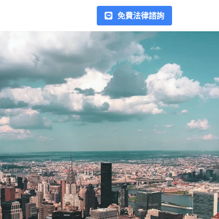
免費法律諮詢
勞資爭議
在台灣的勞資爭議常見種類包
括：加班費、薪水、資遣、契約
糾紛、派遣勞工糾紛、競業禁止
條款等，在處理勞資糾紛時，最
重要的是雙方應留存相關證據，
欠錢不還
例如加班紀錄、工作日誌、薪資
當借錢給他人時，若沒有簽署任
結算單、離職證明等文件，以利
何書面協議，如簽借據或本票，
解決後續的爭議。在這個區塊我
是否代表就失去追回借款的權
們會以專文解釋處理方式，幫助
利？在這裡，我們將介紹如何運
您以正確的方式處理勞資糾紛。
用法律手段，例如支付命令、本
合作律師
票裁定、假扣押、強制執行，以
合作律師超過70位，以專業的角
及相關民事訴訟程序，來合法地