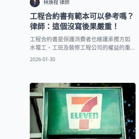
林煥程 律師
工程合約書有範本可以參考嗎？
律師：這個沒寫後果嚴重！
工程合約書是保護消費者也維護承攬方如
水電工、工班及裝修工程公司的權益的重
要契約。在遇到職責不清或承攬工作標的
2026-01-30
未達預期時，有助於明確劃分雙方的權利
義務。為了有效進行工程，掌握合約撰寫
的要點至關重要。透過本文，由專業律師
將初步指導您如何撰寫工程合約並強調需
要注意的事項。若有疑問，我們提供免費
法律諮詢服務，隨時歡迎諮詢。