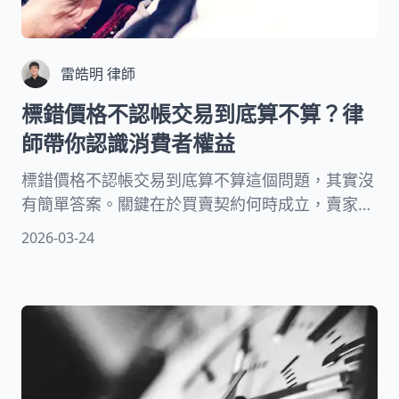
雷皓明 律師
標錯價格不認帳交易到底算不算？律
師帶你認識消費者權益
標錯價格不認帳交易到底算不算這個問題，其實沒
有簡單答案。關鍵在於買賣契約何時成立，賣家能
否主張撤銷。根據民法第153條第1項，當雙方意思
2026-03-24
表示一致時，契約就成立了。但實際情況更複雜，
需要考量多個因素。本文將從常見情境、法律要
件、實務判決等面向，完整解析標錯價格不認帳交
易到底算不算。