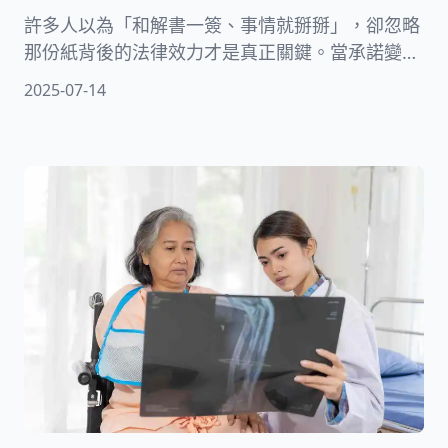
許多人以為「和解書一簽、事情就掰掰」，卻忽略
那份紙背後的法律效力才是真正關鍵。當承諾變成
空頭支票，債權人能不能再提告？能不能強制執
2025-07-14
行？有哪些正確的法律武器可以啟動？本篇就帶你
破解這類「和解變背叛」的劇本，告訴你該怎麼打
這場仗、找誰來助攻，才能把討債變得有力、有效
又合法。