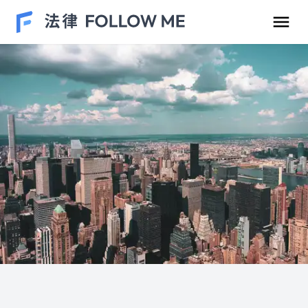
民事案件
刑事案件
勞資爭議
車禍案件
離婚/繼承