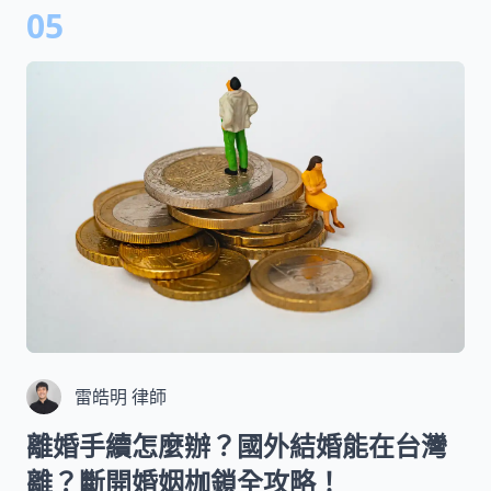
05
雷皓明 律師
離婚手續怎麼辦？國外結婚能在台灣
離？斷開婚姻枷鎖全攻略！