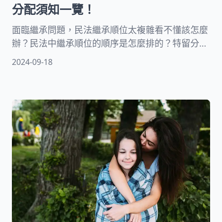
分配須知一覽！
面臨繼承問題，民法繼承順位太複雜看不懂該怎麼
辦？民法中繼承順位的順序是怎麼排的？特留分、
應繼分該怎麼算？遺產一定要給配偶嗎？遺產可以
2024-09-18
分給朋友嗎？律師一篇教會你如何看繼承順位表，
保障權益看這裡！