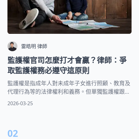
雷皓明 律師
監護權官司怎麼打才會贏？律師：爭
取監護權務必遵守這原則
監護權是指成年人對未成年子女進行照顧、教育及
代理行為等的法律權利和義務。但單獨監護權跟共
同監護權哪個好？先提離婚還可以爭取監護權嗎？
2026-03-25
小孩監護權都是判給媽媽嗎？監護權官司怎麼打才
會贏？律師費多少？再婚會影響監護權嗎？這些疑
問就讓專業家事律師一次為您解答！
02