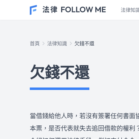
法律知
民事案件
首頁
法律知識
欠錢不還
在台灣的民事案件有許多種類，
也是最貼近大家生活的案件種
欠錢不還
類！這個專區的文章包含了土地
不動產、房屋租賃、抵押等等民
法上常見的種類，以及最重要的
車禍案件
證據保全、訴訟的時效性和程序
發生交通事故後應該怎麼處理？
或和解方式，如果看完文章想尋
車禍處理流程有SOP嗎？報警後
求專業的法律協助，歡迎點擊右
多久可以拿到車禍初判表？車禍
下方按鈕，與我們開始免費線上
和解有哪些陷阱？車禍調解如何
當借錢給他人時，若沒有簽署任何書面
法律諮詢！
進行？什麼時間點聯繫保險公
律師推薦
本票，是否代表就失去追回借款的權利
司？肇事逃逸的後果是什麼？ 
請律師的費用不便宜，所以如何
專業律師教您如何保障自身權