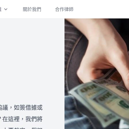
識
關於我們
合作律師
刑事案件
刑事案件一經提告，都會面臨偵
查階段、是否起訴，以及起訴後
的審判和判決確定及執行。 如果
您收到了警詢筆錄通知書、偵查
庭通知書或法院開庭通知書卻不
離婚/繼承
知道應該如何妥適處理，建議您
在這裡，我們將提供有關台灣離
盡快和律師進行諮詢，以保障自
婚的三種方式的詳細介紹：協議
己的權益並拿到最有利的結果。
離婚、調解離婚和訴訟離婚。此
外，我們還將說明離婚需要注意
協議，如簽借據或
的事項，包括孩子的監護權、扶
關於我們
？在這裡，我們將
讓
養費、探視權，以及夫妻共同財
法律Follow me是由一群專業律
產的分配。如果您想進一步了解