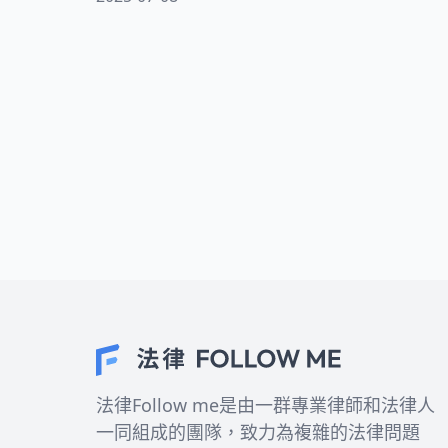
的含義嗎？本文將以專業且友善的方式，
為您深入解析民間借貸市場的利率規定，
幫助您在資金需求時做出明智決策，避免
不必要的財務風險與法律糾紛。
法律Follow me是由一群專業律師和法律人
一同組成的團隊，致力為複雜的法律問題