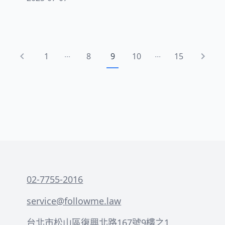
序。當您遇到十萬元以下的金錢或財產糾
紛時，小額訴訟可能是最適合您的選擇。
這種特殊程序以「簡便」、「迅速」和
「經濟」為特點，能有效幫助民眾解決日
...
...
1
8
9
10
15
常生活中常見的法律問題。
02-7755-2016
service@followme.law
台北市松山區復興北路167號9樓之1