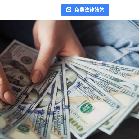
免費法律諮詢
勞資爭議
在台灣的勞資爭議常見種類包
括：加班費、薪水、資遣、契約
糾紛、派遣勞工糾紛、競業禁止
條款等，在處理勞資糾紛時，最
重要的是雙方應留存相關證據，
欠錢不還
例如加班紀錄、工作日誌、薪資
當借錢給他人時，若沒有簽署任
結算單、離職證明等文件，以利
何書面協議，如簽借據或本票，
解決後續的爭議。在這個區塊我
是否代表就失去追回借款的權
們會以專文解釋處理方式，幫助
利？在這裡，我們將介紹如何運
您以正確的方式處理勞資糾紛。
用法律手段，例如支付命令、本
合作律師
票裁定、假扣押、強制執行，以
合作律師超過70位，以專業的角
及相關民事訴訟程序，來合法地