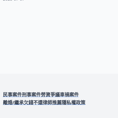
司資金狀況並非完全劃上等號。許多企業
主和投資人對此缺乏清晰認識，導致在面
臨財務危機時無法做出正確決策。接下
來，我們將逐步剖析破產程序的每個環
節，讓您對這個複雜的法律概念有更全面
的理解。
民事案件
刑事案件
勞資爭議
車禍案件
離婚/繼承
欠錢不還
律師推薦
隱私權政策