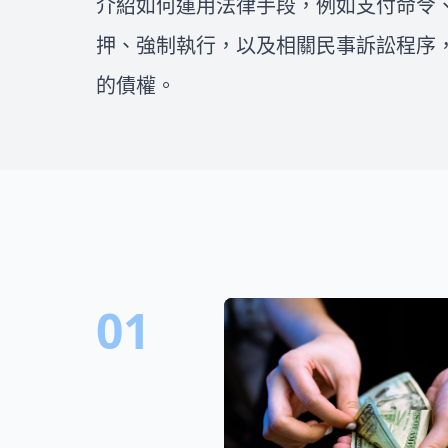
介紹如何運用法律手段，例如支付命令
找到值得信任的律師就更是重
益，一步步處理車禍後續的問
要！在這邊我們將會介紹如何評
題！
押、強制執行，以及相關民事訴訟程序
估委任律師費用、全台各縣市的
民事、刑事、離婚和不動產律師
的債權。
推薦，一次整理出所有找律師的
重點，幫你找到適合您的好律
師！
01