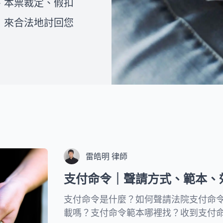
、本票裁定、假扣
師和法律人一同組成的團隊，致
如何撰寫離婚協議書，或者想了
力為複雜的法律問題提供專業且
解在面臨家暴、外遇等情況下是
，來合法地討回您
易懂的視覺化處理流程，協助民
否可以提出訴訟離婚，您都可以
眾一步一步解決問題。
在下方的文章中找到詳細的解
答。我們希望透過這些資訊，能
夠幫助您克服婚姻中的困境，並
為您的未來帶來更好的展望。
雷皓明 律師
支付命令｜聲請方式、範本、
支付命令是什麼？如何聲請法院支付命
載嗎？支付命令範本哪裡找？收到支付