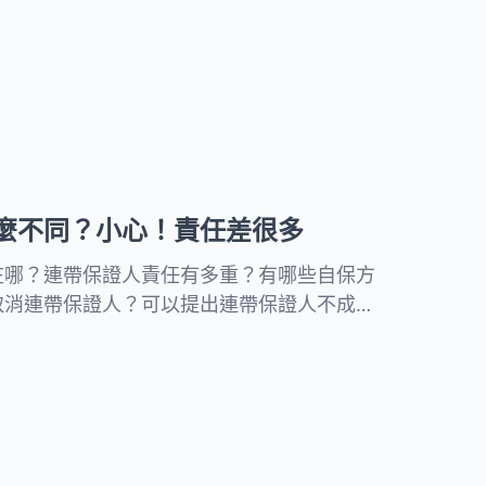
欠錢，所有支付命令的相關問題，律師一次解
麼不同？小心！責任差很多
在哪？連帶保證人責任有多重？有哪些自保方
取消連帶保證人？可以提出連帶保證人不成立
的常見問題並提供連帶保證人合約範本！