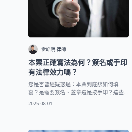
雷皓明 律師
本票正確寫法為何？簽名或手印
有法律效力嗎？
您是否曾經疑惑過：本票到底該如何填
寫？是需要簽名、蓋章還是按手印？這些
不同的方式在法律上有什麼區別？錯誤的
2025-08-01
本票寫法可能導致法律糾紛，甚至使本票
失去效力。本文將由專業律師角度，為您
詳細解析本票的正確寫法，包括各欄位的
填寫要點、簽名與手印的法律效力比較，