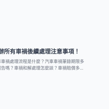
少才合理？本文將完整說明車禍提告流程、車
過失傷害罪如何自保。
辦所有車禍後續處理注意事項！
車車禍處理流程是什麼？汽車車禍筆錄期限多
報告嗎？車禍和解處理怎麼談？車禍賠償多少
賠流程搞不懂？律師帶你一次瞭解道路交通事