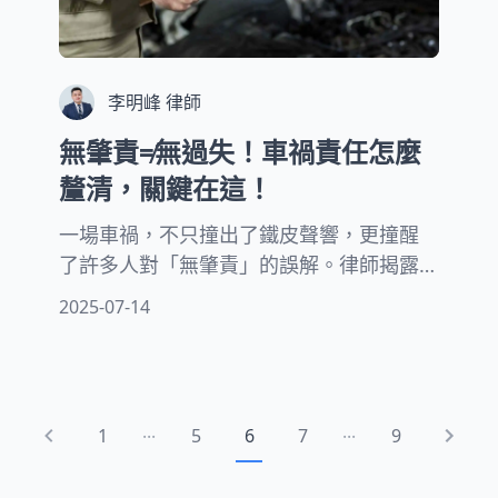
李明峰 律師
無肇責≠無過失！車禍責任怎麼
釐清，關鍵在這！
一場車禍，不只撞出了鐵皮聲響，更撞醒
了許多人對「無肇責」的誤解。律師揭露
真相：警方那張初判表只是僅供參考，並
2025-07-14
不具有法律效力！很多人看到自己被判
「無肇責」，就以為從此高枕無憂，其實
真正的車禍責任釐清，需要靠後續的專業
調查、鑑定報告來說話。
...
...
1
5
6
7
9