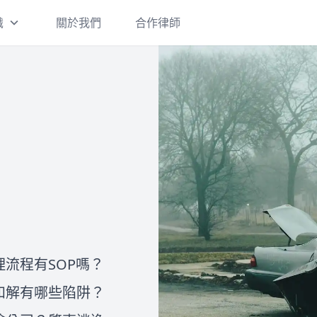
識
關於我們
合作律師
刑事案件
刑事案件一經提告，都會面臨偵
查階段、是否起訴，以及起訴後
的審判和判決確定及執行。 如果
您收到了警詢筆錄通知書、偵查
庭通知書或法院開庭通知書卻不
離婚/繼承
知道應該如何妥適處理，建議您
在這裡，我們將提供有關台灣離
盡快和律師進行諮詢，以保障自
婚的三種方式的詳細介紹：協議
己的權益並拿到最有利的結果。
離婚、調解離婚和訴訟離婚。此
外，我們還將說明離婚需要注意
流程有SOP嗎？
的事項，包括孩子的監護權、扶
關於我們
和解有哪些陷阱？
讓
養費、探視權，以及夫妻共同財
法律Follow me是由一群專業律
產的分配。如果您想進一步了解