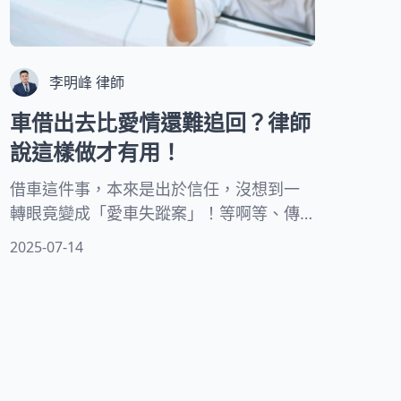
李明峰 律師
車借出去比愛情還難追回？律師
說這樣做才有用！
借車這件事，本來是出於信任，沒想到一
轉眼竟變成「愛車失蹤案」！等啊等、傳
訊已讀不回、電話轉語音，朋友借車彷彿
2025-07-14
開進了異次元，再也沒出現過。心慌？怒
火？還是滿腦子問號該怎麼辦？別急，這
不是恐怖故事的開頭，而是很多人真實上
演過的慘痛教訓。