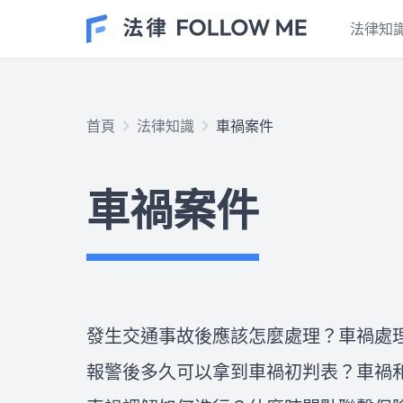
法律知
民事案件
首頁
法律知識
車禍案件
在台灣的民事案件有許多種類，
也是最貼近大家生活的案件種
車禍案件
類！這個專區的文章包含了土地
不動產、房屋租賃、抵押等等民
法上常見的種類，以及最重要的
車禍案件
證據保全、訴訟的時效性和程序
發生交通事故後應該怎麼處理？
或和解方式，如果看完文章想尋
車禍處理流程有SOP嗎？報警後
求專業的法律協助，歡迎點擊右
多久可以拿到車禍初判表？車禍
下方按鈕，與我們開始免費線上
和解有哪些陷阱？車禍調解如何
發生交通事故後應該怎麼處理？車禍處理
法律諮詢！
進行？什麼時間點聯繫保險公
律師推薦
報警後多久可以拿到車禍初判表？車禍
司？肇事逃逸的後果是什麼？ 
請律師的費用不便宜，所以如何
專業律師教您如何保障自身權