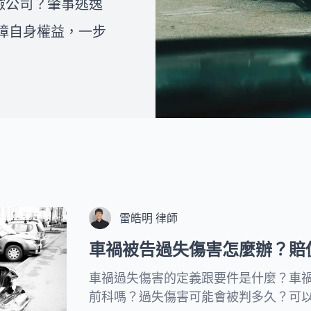
險公司？肇事逃逸
師和法律人一同組成的團隊，致
如何撰寫離婚協議書，或者想了
力為複雜的法律問題提供專業且
解在面臨家暴、外遇等情況下是
障自身權益，一步
易懂的視覺化處理流程，協助民
否可以提出訴訟離婚，您都可以
眾一步一步解決問題。
在下方的文章中找到詳細的解
答。我們希望透過這些資訊，能
夠幫助您克服婚姻中的困境，並
為您的未來帶來更好的展望。
雷皓明 律師
車禍被告過失傷害怎麼辦？賠
車禍過失傷害的定義跟要件是什麼？車
前科嗎？過失傷害可能會被判多久？可