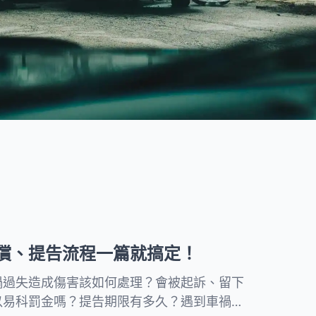
度提供親民的法律知識文章，並
討回您的債權。
附上流程和注意事項協助民眾處
理日常法律問題。
所有文章
償、提告流程一篇就搞定！
禍過失造成傷害該如何處理？會被起訴、留下
以易科罰金嗎？提告期限有多久？遇到車禍過