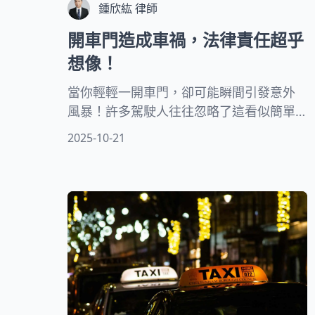
鍾欣紘 律師
開車門造成車禍，法律責任超乎
想像！
當你輕輕一開車門，卻可能瞬間引發意外
風暴！許多駕駛人往往忽略了這看似簡單
的動作背後，藏著重大安全隱憂。開車門
2025-10-21
不只是個習慣，更是一場對生命安全的嚴
肅考驗。現實中，因疏忽造成的車門撞擊
事故層出不窮，傷害無辜用路人的情況頻
繁發生。本文將帶你深入剖析開啟車門時
的法律責任，結合真實案例解構肇事駕駛
的過失行為，並由專業律師解讀相關賠償
責任。這不只是法律教戰手冊，更是每位
用路人必須謹記的安全警鐘，讓你遠離馬
路三寶，守護行車安全的最後防線。