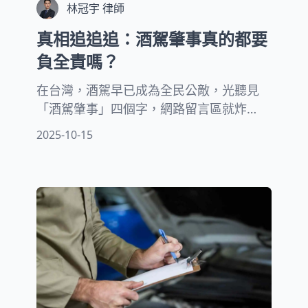
林冠宇 律師
真相追追追：酒駕肇事真的都要
負全責嗎？
在台灣，酒駕早已成為全民公敵，光聽見
「酒駕肇事」四個字，網路留言區就炸
鍋，鋪天蓋地全是「判死！」、「抓去
2025-10-15
關！」的怒吼聲。沒錯，大家對酒駕零容
忍，這絕對是守護交通安全的必要底線。
但你以為酒測超標就是全責？錯！實務操
作沒這麼簡單。責任究竟怎麼判？有沒有
可能酒駕者不是百分百有錯？又或者，某
些情況下，竟然可以主張減責？這篇文
章，我們請律師用最直白的方式，帶你一
起來揭開「酒駕全責」的真相，從法律角
度重新審視你我習以為常的判斷標準！