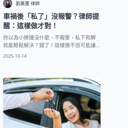
劉薰蕙 律師
車禍後「私了」沒報警？律師提
醒：這樣做才對！
你以為小擦撞沒什麼，不報警、私下和解
就能輕鬆解決？錯了！這樣做不但可能讓
你失去保障，還可能瞬間從「受害者」變
2025-10-14
成「肇事逃逸犯」！別再天真地以為「沒
受傷就沒事」。無論事故大小、責任歸屬
為誰，正確處理車禍的每一步都攸關你的
權益與法律責任。發生車禍後，第一時間
應該做什麼？停車、設置警告標誌、撥打
110報警，並保留現場完整蒐證，才是正確
的自保之道！記住，只有遵循正規流程，
才能確保後續理賠與法律訴訟萬無一失。
千萬別讓一時疏忽，毀了自己的未來！