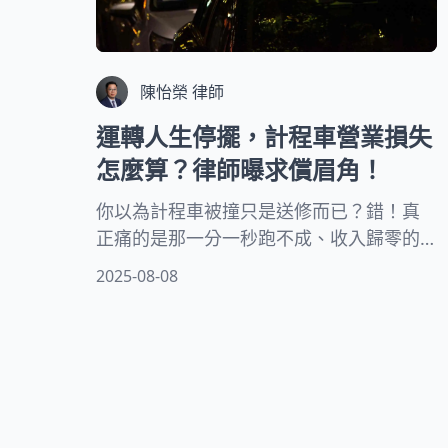
陳怡榮 律師
運轉人生停擺，計程車營業損失
怎麼算？律師曝求償眉角！
你以為計程車被撞只是送修而已？錯！真
正痛的是那一分一秒跑不成、收入歸零的
營業損失！車子壞了可以修，但每天少賺
2025-08-08
的錢誰來負責？司機不只損失車資，還可
能因無法出車錯失熟客、排班亂成一團。
遇到這種情況，不懂法律就只能自認倒
楣？不！本篇帶你直擊律師實戰攻略，教
你怎麼讓肇事者不只賠車，還要賠你賺不
到的每一分錢！