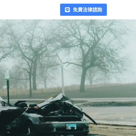
免費法律諮詢
勞資爭議
在台灣的勞資爭議常見種類包
括：加班費、薪水、資遣、契約
糾紛、派遣勞工糾紛、競業禁止
條款等，在處理勞資糾紛時，最
重要的是雙方應留存相關證據，
欠錢不還
例如加班紀錄、工作日誌、薪資
當借錢給他人時，若沒有簽署任
結算單、離職證明等文件，以利
何書面協議，如簽借據或本票，
解決後續的爭議。在這個區塊我
是否代表就失去追回借款的權
們會以專文解釋處理方式，幫助
利？在這裡，我們將介紹如何運
您以正確的方式處理勞資糾紛。
用法律手段，例如支付命令、本
合作律師
票裁定、假扣押、強制執行，以
合作律師超過70位，以專業的角
及相關民事訴訟程序，來合法地