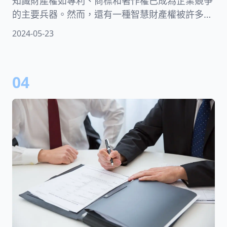
知識財產權如專利、商標和著作權已成為企業競爭
的主要兵器。然而，還有一種智慧財產權被許多人
忽視，那就是「營業秘密」。本文將分享營業秘密
2024-05-23
的三要件、哪些內容算是營業秘密、營業秘密跟專
利有什麼不同、保護期限多長、洩漏公司機密的嚴
重後果，以及公司要如何透過法律手段來保護商業
04
秘密。