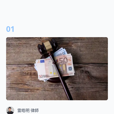
01
雷皓明 律師