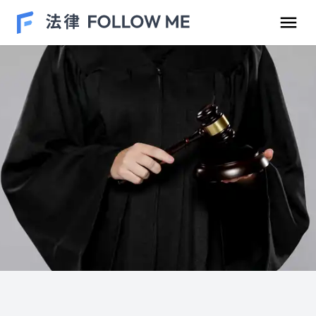
民事案件
刑事案件
勞資爭議
車禍案件
離婚/繼承