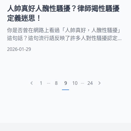
人帥真好人醜性騷擾？律師揭性騷擾
定義迷思！
你是否曾在網路上看過「人帥真好，人醜性騷擾」
這句話？這句流行語反映了許多人對性騷擾認定的
困惑。接下來，我們將從專業律師的角度，為你深
2026-01-29
入解析性騷擾的真正判定標準，破除常見迷思，幫
助你在日常生活中保護自己也尊重他人。
...
...
1
8
9
10
24