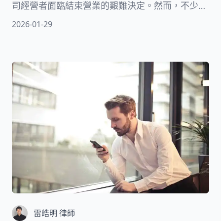
司經營者面臨結束營業的艱難決定。然而，不少創
業者誤以為公司解散只是「不做生意了」這麼簡
2026-01-29
單，實際上卻暗藏許多法律風險。若未妥善處理一
人公司解散程序，可能面臨主管機關罰鍰、債權人
追討，甚至負責人遭限制出境等嚴重後果。許多經
營者因為不了解法定流程，導致後續衍生稅務與法
律責任問題。本文由專業律師撰寫，將完整說明公
司解散流程的法律要件、執行步驟與實務建議。
雷皓明 律師