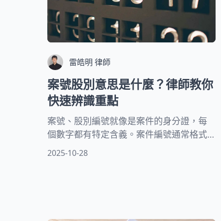
雷皓明 律師
案號股別意思是什麼？律師教你
快速辨識重點
案號、股別編號就像是案件的身分證，每
個數字都有特定含義。案件編號通常格式
為「000年度○○字第000000號」，而股別
2025-10-28
則是承辦單位的代號。本文將由專業律師
為您詳細解說這些編號的構成要素。無論
您是當事人、證人，還是想了解司法程序
的民眾，掌握這些基礎知識都能幫助您更
好地理解法律文件。