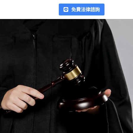
免費法律諮詢
勞資爭議
在台灣的勞資爭議常見種類包
括：加班費、薪水、資遣、契約
糾紛、派遣勞工糾紛、競業禁止
條款等，在處理勞資糾紛時，最
重要的是雙方應留存相關證據，
欠錢不還
例如加班紀錄、工作日誌、薪資
當借錢給他人時，若沒有簽署任
結算單、離職證明等文件，以利
何書面協議，如簽借據或本票，
解決後續的爭議。在這個區塊我
是否代表就失去追回借款的權
們會以專文解釋處理方式，幫助
利？在這裡，我們將介紹如何運
您以正確的方式處理勞資糾紛。
用法律手段，例如支付命令、本
合作律師
票裁定、假扣押、強制執行，以
合作律師超過70位，以專業的角
及相關民事訴訟程序，來合法地