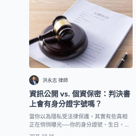
洪永志 律師
資訊公開 vs. 個資保密：判決書
上會有身分證字號嗎？
當你以為隱私受法律保護，其實有些真相
正在悄悄曝光──你的身分證號、生日，可
能就靜靜躺在判決書裡！在正義與個資之
2025-10-16