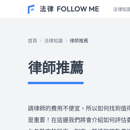
法律知
民事案件
首頁
法律知識
律師推薦
在台灣的民事案件有許多種類，
也是最貼近大家生活的案件種
律師推薦
類！這個專區的文章包含了土地
不動產、房屋租賃、抵押等等民
法上常見的種類，以及最重要的
車禍案件
證據保全、訴訟的時效性和程序
發生交通事故後應該怎麼處理？
或和解方式，如果看完文章想尋
車禍處理流程有SOP嗎？報警後
求專業的法律協助，歡迎點擊右
多久可以拿到車禍初判表？車禍
下方按鈕，與我們開始免費線上
和解有哪些陷阱？車禍調解如何
請律師的費用不便宜，所以如何找到值
法律諮詢！
進行？什麼時間點聯繫保險公
律師推薦
是重要！在這邊我們將會介紹如何評估
司？肇事逃逸的後果是什麼？ 
請律師的費用不便宜，所以如何
專業律師教您如何保障自身權