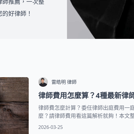
律師推薦，一次整
師和法律人一同組成的團隊，致
如何撰寫離婚協議書，或者想了
力為複雜的法律問題提供專業且
解在面臨家暴、外遇等情況下是
您的好律師！
易懂的視覺化處理流程，協助民
否可以提出訴訟離婚，您都可以
眾一步一步解決問題。
在下方的文章中找到詳細的解
答。我們希望透過這些資訊，能
夠幫助您克服婚姻中的困境，並
為您的未來帶來更好的展望。
雷皓明 律師
律師費用怎麼算？4種最新律
律師費怎麼計算？委任律師出庭費用一
麼？請律師費用看這篇解析就夠！本文
參考，同時也分享刑事律師訴訟費用、
2026-03-25
式，最後也會附上律師收費一覽表！