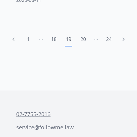
於企業主管、股東及有意參與公司治理的
專業人士來說至關重要。獨立董事制度的
設立，主要目的是為了提升董事會的監督
功能與決策品質。本文將從專業法律角
度，深入解析這兩種董事在資格條件、法
...
...
1
18
19
20
24
定職權、決策參與範圍及法律責任等方面
的差異。
02-7755-2016
service@followme.law