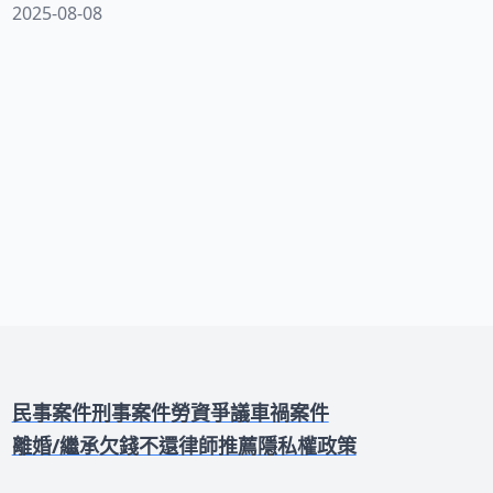
內的憲法權力則相對複雜。由於我國歷經
2025-08-08
多次修憲，現行法律體系同時包含《中華
民國憲法》本文及《中華民國憲法增修條
文》兩部分，兩者對總統職權的規定存在
明顯差異。了解這些憲法權力的內涵與限
制，有助於我們理性評估候選人的政見，
也能更清楚總統在政府運作中的定位。本
文將從法律專業角度，深入解析憲法明文
規定的總統權限，帶您一窺我國最高領導
人的權力範圍。
民事案件
刑事案件
勞資爭議
車禍案件
離婚/繼承
欠錢不還
律師推薦
隱私權政策