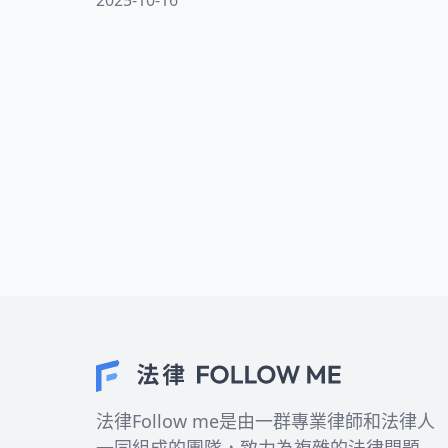
間，法院文件究竟該公開多少、又該藏多
少？當維護司法透明遇上隱私權覺醒，這
場拉鋸，沒你想的那麼單純。
法律Follow me是由一群專業律師和法律人
一同組成的團隊，致力為複雜的法律問題