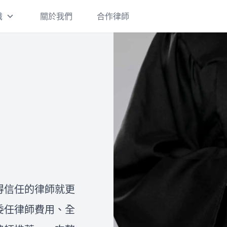
識
關於我們
合作律師
刑事案件
刑事案件一經提告，都會面臨偵
查階段、是否起訴，以及起訴後
的審判和判決確定及執行。 如果
您收到了警詢筆錄通知書、偵查
庭通知書或法院開庭通知書卻不
離婚/繼承
知道應該如何妥適處理，建議您
在這裡，我們將提供有關台灣離
盡快和律師進行諮詢，以保障自
婚的三種方式的詳細介紹：協議
己的權益並拿到最有利的結果。
離婚、調解離婚和訴訟離婚。此
外，我們還將說明離婚需要注意
得信任的律師就更
的事項，包括孩子的監護權、扶
關於我們
委任律師費用、全
讓
養費、探視權，以及夫妻共同財
法律Follow me是由一群專業律
產的分配。如果您想進一步了解